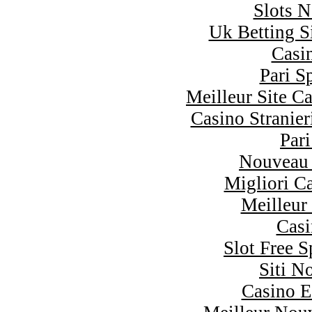
Slots 
Uk Betting S
Casi
Pari S
Meilleur Site C
Casino Stranier
Pari
Nouveau 
Migliori C
Meilleur
Casi
Slot Free 
Siti N
Casino E